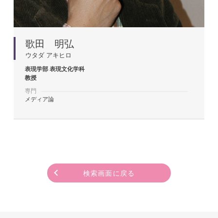
歌田 明弘
ウタダ アキヒロ
表現学部
表現文化学科
教授
専門
メディア論
検索画面に戻る