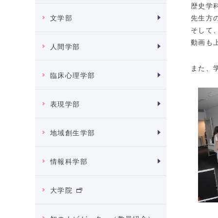
歴史学
先生方
文学部
そして
動画も
人間学部
また、
臨床心理学部
表現学部
地域創生学部
情報科学部
大学院
来場さ