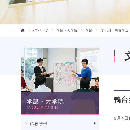
トップページ
学部・大学院
学部
文化財・考古学コ
鴨台
学部・大学院
FACULTY TAISHO
6月4
仏教学部