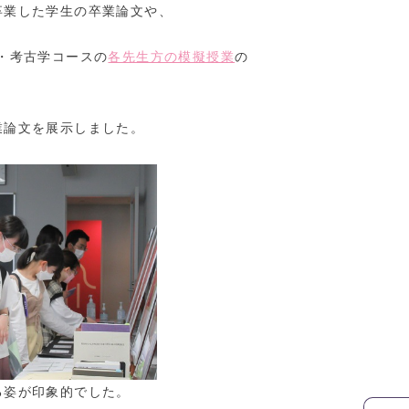
卒業した学生の卒業論文や、
・考古学コースの
各先生方の模擬授業
の
業論文を展示しました。
が印象的でした。