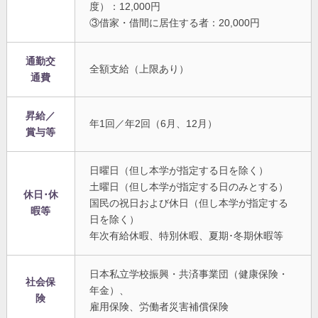
度）：12,000円
③借家・借間に居住する者：20,000円
通勤交
全額支給（上限あり）
通費
昇給／
年1回／年2回（6月、12月）
賞与等
日曜日（但し本学が指定する日を除く）
土曜日（但し本学が指定する日のみとする）
休日･休
国民の祝日および休日（但し本学が指定する
暇等
日を除く）
年次有給休暇、特別休暇、夏期･冬期休暇等
日本私立学校振興・共済事業団（健康保険・
社会保
年金）、
険
雇用保険、労働者災害補償保険