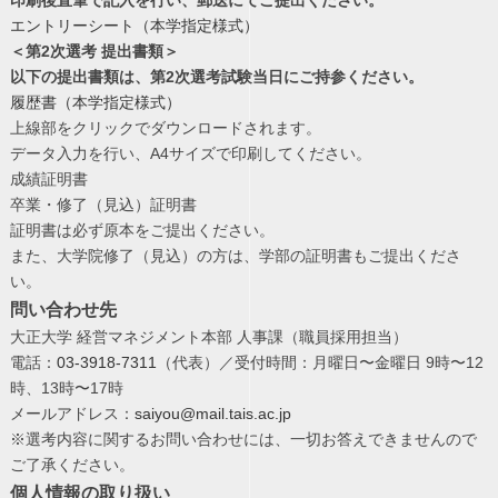
エントリーシート（本学指定様式）
＜第2次選考 提出書類＞
以下の提出書類は、第2次選考試験当日にご持参ください。
履歴書（本学指定様式）
上線部をクリックでダウンロードされます。
データ入力を行い、A4サイズで印刷してください。
成績証明書
卒業・修了（見込）証明書
証明書は必ず原本をご提出ください。
また、大学院修了（見込）の方は、学部の証明書もご提出くださ
い。
問い合わせ先
大正大学 経営マネジメント本部 人事課（職員採用担当）
電話：
03-3918-7311
（代表）
／受付時間：月曜日〜金曜日 9時〜12
時、13時〜17時
メールアドレス：
saiyou@mail.tais.ac.jp
※選考内容に関するお問い合わせには、一切お答えできませんので
ご了承ください。
個人情報の取り扱い