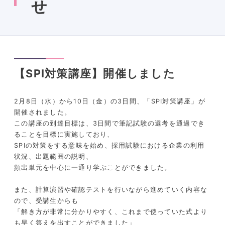
せ
【SPI対策講座】開催しました
2月
8
日（水）から
10
日（金）の
3
日間、「
SPI
対策講座」が
開催されました。
この講座の到達目標は、
3
日間で筆記試験の選考を通過でき
ることを目標に実施しており、
SPI
の対策をする意味を始め、採用試験における企業の利用
状況、出題範囲の説明、
頻出単元を中心に一通り学ぶことができました。
また、計算演習や確認テストを行いながら進めていく内容な
ので、受講生からも
「解き方が非常に分かりやすく、これまで使っていた式より
も早く答えを出すことができました」