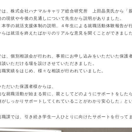
では、株式会社ハナマルキャリア総合研究所 上田晶美氏から「
動の現状や今後の見通しについて先生から説明がありました。
、本学の就活支援体制の説明、４年生による就職活動体験報告が
からは就活を終えたばかりのリアルな意見を聞くことができまし
では、個別相談会が行われ、事前にお申し込みをいただいた保護
相談いただける場を設けさせていただきました。
就職実績をはじめ、様々な相談が行われていました。
いただいた保護者様からは、
的な就職活動が始まる前に、親としてどのようにサポートをした
側がしっかりサポートしてくれていることがわかり安心した」と
就職課では、引き続き学生一人ひとりに向けたサポートを行って