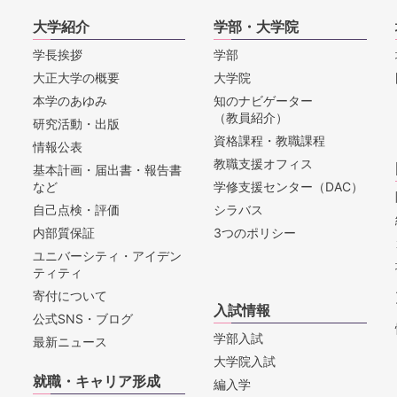
大学紹介
学部・大学院
学長挨拶
学部
大正大学の概要
大学院
本学のあゆみ
知のナビゲーター
（教員紹介）
研究活動・出版
資格課程・教職課程
情報公表
教職支援オフィス
基本計画・届出書・報告書
など
学修支援センター（DAC）
自己点検・評価
シラバス
内部質保証
3つのポリシー
ユニバーシティ・アイデン
ティティ
寄付について
入試情報
公式SNS・ブログ
学部入試
最新ニュース
大学院入試
就職・キャリア形成
編入学