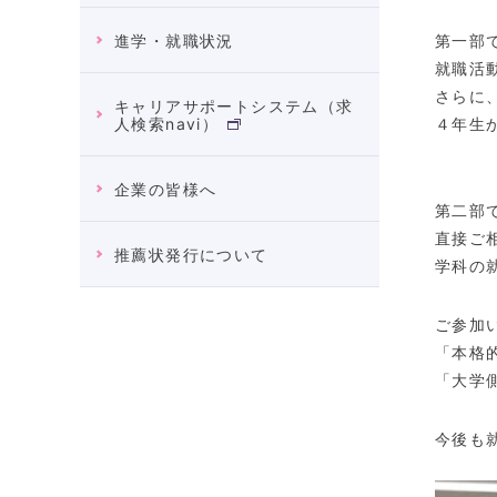
第一部
進学・就職状況
就職活
さらに
キャリアサポートシステム（求
４年生
人検索navi）
企業の皆様へ
第二部
直接ご
推薦状発行について
学科の
ご参加
「本格
「大学
今後も