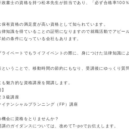
行政書士の資格を持つ松本先生が担当であり、「必ず合格率100
は保有資格の満足度が高い資格として知られています。
法律知識を得ていることの証明になりますので就職活動でアピー
昇給の条件になっている会社もあります。
プライベートでもライフイベントの際に、身につけた法律知識に
催ということで、移動時間の節約にもなり、受講後にゆっくり質
にも魅力的な資格講座を開講します。
期】
定３級講座
ァイナンシャルプランニング（FP）講座
の機会に資格をとりませんか？
開講のガイダンスについては、改めてT-poでお伝えします。