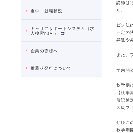
講師は
た。
進学・就職状況
ビジ法
キャリアサポートシステム（求
一定の
人検索navi）
昇進や
企業の皆様へ
また、
推薦状発行について
学内開
秋学期
【秋学
簿記検
３級フ
ぜひこ
秋学期