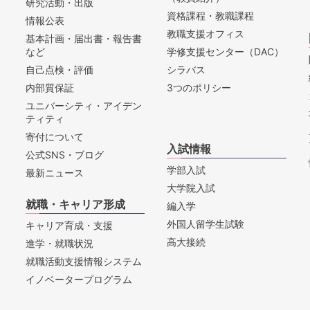
研究活動・出版
資格課程・教職課程
情報公表
教職支援オフィス
基本計画・届出書・報告書
など
学修支援センター（DAC）
自己点検・評価
シラバス
内部質保証
3つのポリシー
ユニバーシティ・アイデン
ティティ
寄付について
入試情報
公式SNS・ブログ
学部入試
最新ニュース
大学院入試
就職・キャリア形成
編入学
外国人留学生試験
キャリア育成・支援
高大接続
進学・就職状況
就職活動支援情報システム
イノベータープログラム