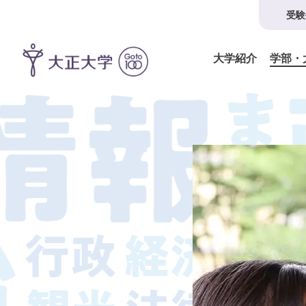
受験
大学紹介
学部・