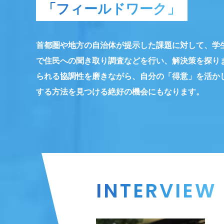
「フィールドワーク」
首都圏や地方の自治体が提示した課題に対して、学
で住民への聞き取り調査などを行い、解決策を探り
られる協調性を磨きながら、自分の「得意」を活か
する方法を見つける絶好の機会にもなります。
INTERVIEW