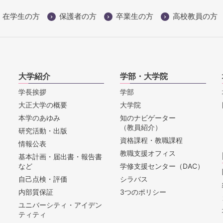
在学生の方
保護者の方
卒業生の方
高校教員の方
大学紹介
学部・大学院
学長挨拶
学部
大正大学の概要
大学院
本学のあゆみ
知のナビゲーター
（教員紹介）
研究活動・出版
資格課程・教職課程
情報公表
教職支援オフィス
基本計画・届出書・報告書
など
学修支援センター（DAC）
自己点検・評価
シラバス
内部質保証
3つのポリシー
ユニバーシティ・アイデン
ティティ