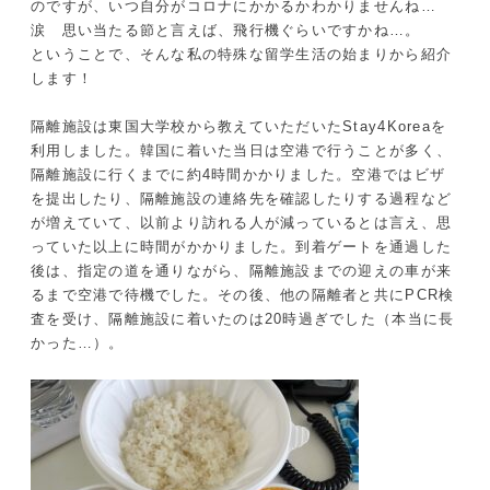
のですが、いつ自分がコロナにかかるかわかりませんね…
涙 思い当たる節と言えば、飛行機ぐらいですかね…。
ということで、そんな私の特殊な留学生活の始まりから紹介
します！
隔離施設は東国大学校から教えていただいたStay4Koreaを
利用しました。韓国に着いた当日は空港で行うことが多く、
隔離施設に行くまでに約4時間かかりました。空港ではビザ
を提出したり、隔離施設の連絡先を確認したりする過程など
が増えていて、以前より訪れる人が減っているとは言え、思
っていた以上に時間がかかりました。到着ゲートを通過した
後は、指定の道を通りながら、隔離施設までの迎えの車が来
るまで空港で待機でした。その後、他の隔離者と共にPCR検
査を受け、隔離施設に着いたのは20時過ぎでした（本当に長
かった…）。