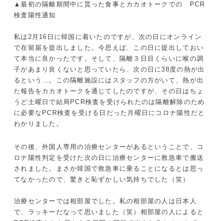
▲最初の隔離期間中に貰った食事とカカオトークでの PCR
検査陽性通知
私は2月16日に韓国に着いたのですが、次の日にオンライン
で在留届を提出しました。今思えば、この日に提出しておい
て本当に良かったです。そして、隔離３日目くらいに喉の調
子があまり良くないと思っていたら、次の日に38度の熱が出
るという…。この隔離施設にはスタッフの方がいて、熱が出
た報告をカカオトークを通じてしたのですが、その日はちょ
うど土曜日で結局PCR検査を受けられたのは隔離解除のため
に必要なPCR検査を受ける日だった月曜日にコロナ陽性だと
わかりました。
その後、外国人専用の治療センターがあるということで、コ
ロナ陽性判定を受けた次の日に治療センターに救急車で搬送
されました。まさか韓国で救急車に乗ることになるとは思っ
てなかったので、驚きと恥ずかしい気持ちでした（笑）
治療センターでは相部屋でした。私の相部屋の人は日本人
で、ラッキーだなって思いました（笑）相部屋の人によると