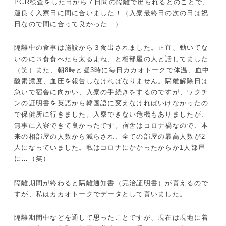
PCR検査をした日から７日間の隔離で出られるとのことで、
運良く入寮日に間に合いました！（入寮最終日の次の日は祝
日なので間に合って良かった…）
隔離中の食事は施設から３食出されました。正直、動いてな
いのに３食食べたら太るよね、と相部屋の人と話してました
（笑）また、朝8時と昼3時に毎日カカオトークで体温、血中
酸素濃度、血圧を報告しなければなりません。隔離解除日は
急いで宿舎に向かい、入寮の手続きをするのですが、ワクチ
ンの証明書を英語から韓国語に変えなければいけなかったの
で保健所に行きました。入寮できない危機もありましたが、
無事に入寮できて良かったです。宿舎はコロナ禍なので、本
来の相部屋の人数から減らされ、全ての部屋の最高人数が2
人になっていました。私はコロナにかかったからか1人部屋
に…（笑）
隔離期間が終わると隔離通知書（完治証明書）が貰えるので
すが、私はカカオトークでデータとして貰いました。
隔離期間中などを通して思ったことですが、現在は現地に着