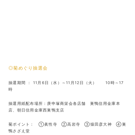
◎菊めぐり抽選会
抽選期間 ： 11月6日（水）～11月12日（火） 10時～17
時
抽選用紙配布場所：庚申塚商栄会各店舗 巣鴨信用金庫本
店、朝日信用金庫西巣鴨支店
菊ポイント： ①眞性寺 ②高岩寺 ③猿田彦大神 ④巣
鴨さざえ堂