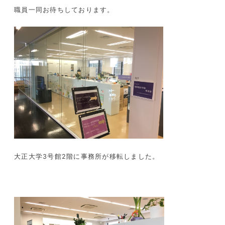
職員一同お待ちしております。
大正大学
3
号館
2
階に事務所が移転しました。