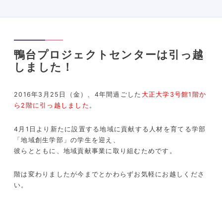
鴨台プロジェクトセンターは引っ越
しました！
2016
年
3
月
25
日（金）、
4
年間過ごした
大正大学3号館1階か
ら2階に引っ越しました
。
4
月
1
日より新たに設置する地域に貢献する人材を育てる学部
「地域創生学部」の学生を迎え、
彼らとともに、地域貢献事業に取り組むためです。
階は変わりましたが今までとかわらずお気軽にお越しくださ
い。