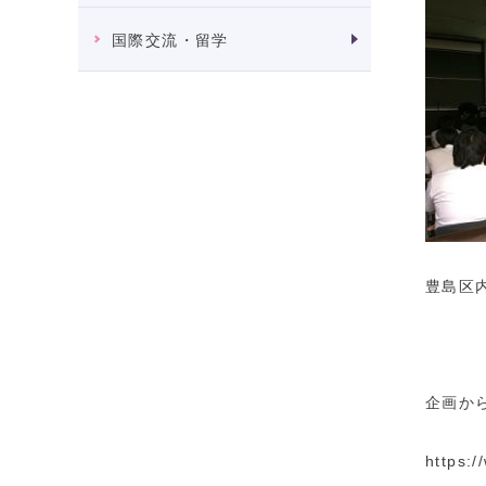
国際交流・留学
豊島区
企画か
https:/