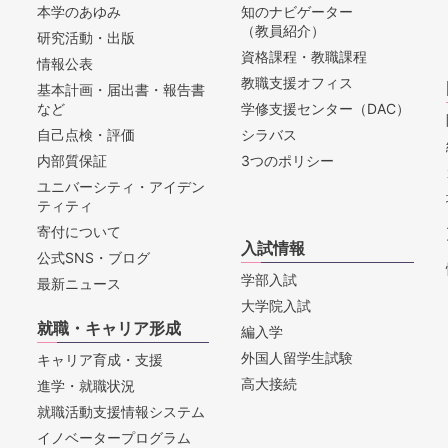
本学のあゆみ
知のナビゲーター
（教員紹介）
研究活動・出版
資格課程・教職課程
情報公表
教職支援オフィス
基本計画・届出書・報告書
など
学修支援センター（DAC）
自己点検・評価
シラバス
内部質保証
3つのポリシー
ユニバーシティ・アイデン
ティティ
寄付について
入試情報
公式SNS・ブログ
学部入試
最新ニュース
大学院入試
就職・キャリア形成
編入学
外国人留学生試験
キャリア育成・支援
高大接続
進学・就職状況
就職活動支援情報システム
イノベータープログラム