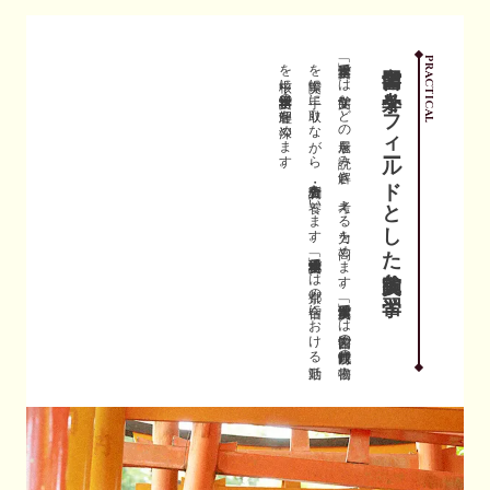
。
「日本文学踏査」で
は
文学館な
ど
の
展示を
読み
解き
、
考え
る
力を
高め
ま
す
。
「日本文学実践演習」で
は
図書館の
江戸時代以前の
書物
を
実際に
手に
取り
な
が
ら
、
調査・分析力を
養い
ま
す
。
「日本語日本文学実地研修」で
は
京都の
合宿に
お
け
る
活動
を
中核に
日本語学・日本文学の
理解を
深め
ま
す
図書館や学外をフィールド
PRACTICAL
とした実践的な学習