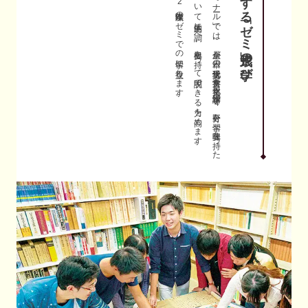
。
1
年次の
「基礎ゼ
ミ
ナ
ール
」で
は
、
全員が
日本の
近現代文学、
古典文学、
日本文化、
日本語学の
4
分野を
学習。
興味を
持っ
た
テ
ーマ
に
つ
い
て
主体的に
調べ
、
根拠を
持っ
て
説明で
き
る
力を
高め
ま
す
。
こ
の
経験が
、
2
年次以降の
ゼ
ミ
で
の
学習に
役立ち
ま
す
「ゼミ形式」の学び