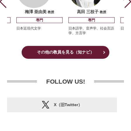
梅澤 亜由美
高田 三枝子
教授
教授
専門
専門
日本近現代文学
日本語学、音声学、社会言語
日本語
学、方言学
その他の教員を見る（知ナビ）
FOLLOW US!
X（旧Twitter）