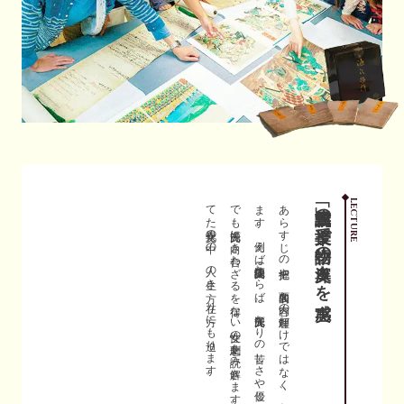
。
あ
ら
す
じ
の
把握や
、
表面的な
内容の
理解だ
け
で
は
な
く
、
文学と
言語を
深く
探究し
ま
す
。
例え
ば
『源氏物語』な
ら
ば
、
光源氏な
り
の
苦し
さ
や
優し
さ
、
そ
れ
で
も
光源氏に
向き
合わ
ざ
る
を
得な
い
女性の
悲劇を
読み
解き
ま
す
。
時の
流れ
を
隔
て
た
異文化の
中の
、
人の
生き
方、
在り
方に
も
迫り
ま
す
「講義形式」の授業で
LECTURE
物語の奥深さを実感