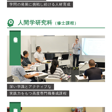
学問の発展に挑戦し続ける人材育成
人間学研究科
（修士課程）
社会福祉学専攻
深い学識とアクティブな
実践力をもつ高度専門職養成課程
臨床心理学専攻