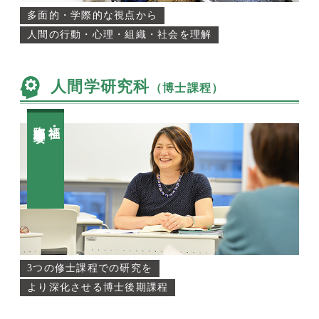
多面的・学際的な視点から
人間の行動・心理・組織・社会を理解
人間学研究科
（博士課程）
臨床心理学専攻
福祉・
3つの修士課程での研究を
より深化させる博士後期課程