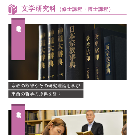
文学研究科
（修士課程・博士課程）
宗教学専攻
宗教の叡智やその研究理論を学び
東西の哲学の原典を繙く
史学専攻