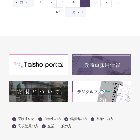
…
前へ
1
2
3
4
5
6
7
8
66
次へ
受験生の方
在学生の方
保護者の方
卒業生の方
高校教員の方
企業・一般の方