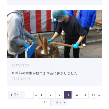
2017/02/06
卓球部の学生が餅つき大会に参加しました
READ MORE
…
…
前へ
1
8
9
10
11
12
13
14
25
次へ