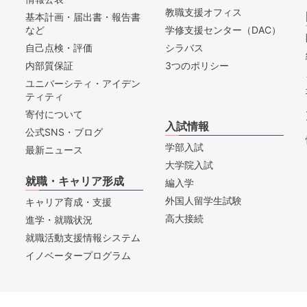
教職支援オフィス
基本計画・届出書・報告書
など
学修支援センター（DAC）
自己点検・評価
シラバス
内部質保証
3つのポリシー
ユニバーシティ・アイデン
ティティ
寄付について
入試情報
公式SNS・ブログ
学部入試
最新ニュース
大学院入試
就職・キャリア形成
編入学
外国人留学生試験
キャリア育成・支援
高大接続
進学・就職状況
就職活動支援情報システム
イノベータープログラム