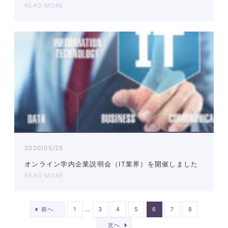
READ MORE
2020/05/25
オンライン学内企業説明会（IT業界）を開催しました
READ MORE
…
前へ
1
3
4
5
6
7
8
次へ