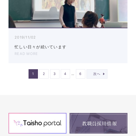
2019/11/02
忙しい日々が続いています
READ MORE
…
1
2
3
4
6
次へ