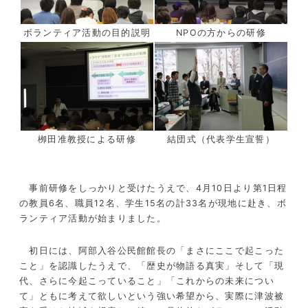
ボランティア活動の目的説明
NPOの方からの研修
栁田准教授による研修
結団式（代表学生宣誓）
事前研修をしっかりと受けたうえで、4月10日より第1日程
の教員6名、職員12名、学生15名の計33名が現地に赴き、ボ
ランティア活動が始まりました。
初日には、阿部入谷公民館館長の「まさにここで起こった
こと」を認識したうえで、「歴史が物語る真実」そして「現
代、さらに今起こっていること」「これからの未来につい
て」ともに考えて欲しいという強い希望から、実際に津波被