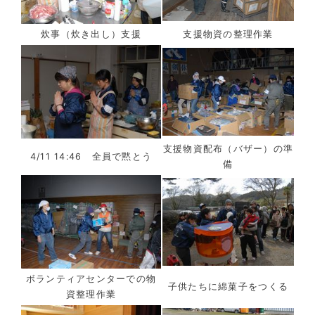
炊事（炊き出し）支援
支援物資の整理作業
支援物資配布（バザー）の準
4/11 14:46 全員で黙とう
備
ボランティアセンターでの物
子供たちに綿菓子をつくる
資整理作業