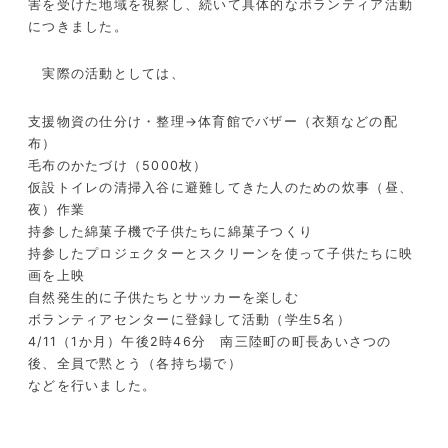
害を受けた地域を視察し、続いて具体的なボランティア活動
につきました。
実際の活動としては、
支援物資の仕分け・整理→体育館でバザー（衣類などの配
布）
毛布のかたづけ（5000枚）
仮設トイレの清掃入谷に避難してきた人のための炊事（昼、
夜）作業
持参した綿菓子機で子供たちに綿菓子つくり
持参したプロジェクターとスクリーンを使って子供たちに映
画を上映
自然発生的に子供たちとサッカーを楽しむ
ボランティアセンターに登録して活動（学生5名）
4/11（1か月）午後2時46分 南三陸町の町長あいさつの
後、全員で黙とう（各持ち場で）
などを行いました。