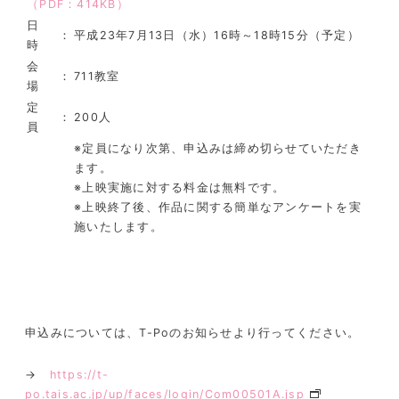
（PDF：414KB）
日
：
平成23年7月13日（水）16時～18時15分（予定）
時
会
：
711教室
場
定
：
200人
員
※定員になり次第、申込みは締め切らせていただき
ます。
※上映実施に対する料金は無料です。
※上映終了後、作品に関する簡単なアンケートを実
施いたします。
申込みについては、T-Poのお知らせより行ってください。
→
https://t-
po.tais.ac.jp/up/faces/login/Com00501A.jsp