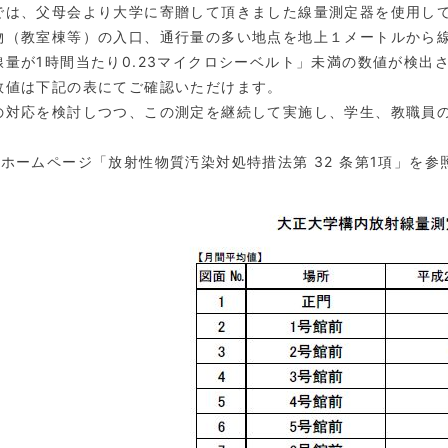
は、父母会より大学に寄贈して頂きました線量測定器を使用して
（教室棟等）の入口、通行量の多い地点を地上１メートルから線
線量が1時間当たり0.23マイクロシーベルト」未満の数値が検
数値は下記の表にてご確認いただけます。
対応を検討しつつ、この測定を継続して実施し、学生、教職員の
省ホームページ「放射性物質汚染対処特措法第 32 条第1項」を