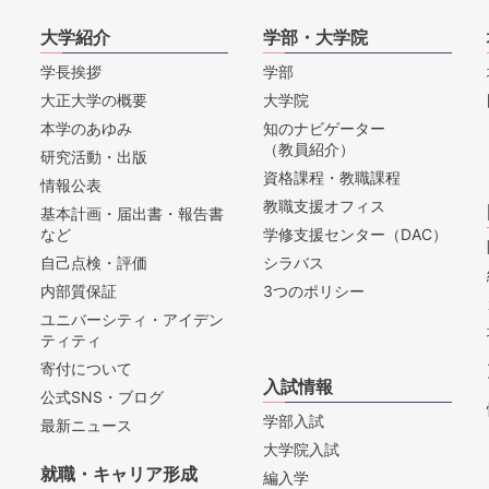
大学紹介
学部・大学院
学長挨拶
学部
大正大学の概要
大学院
本学のあゆみ
知のナビゲーター
（教員紹介）
研究活動・出版
資格課程・教職課程
情報公表
教職支援オフィス
基本計画・届出書・報告書
など
学修支援センター（DAC）
自己点検・評価
シラバス
内部質保証
3つのポリシー
ユニバーシティ・アイデン
ティティ
寄付について
入試情報
公式SNS・ブログ
学部入試
最新ニュース
大学院入試
就職・キャリア形成
編入学