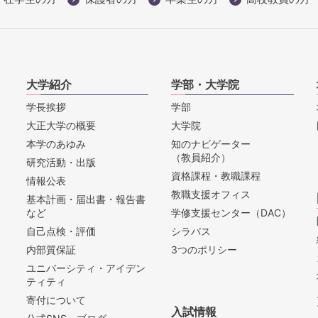
大学紹介
学部・大学院
学長挨拶
学部
大正大学の概要
大学院
本学のあゆみ
知のナビゲーター
（教員紹介）
研究活動・出版
資格課程・教職課程
情報公表
教職支援オフィス
基本計画・届出書・報告書
など
学修支援センター（DAC）
自己点検・評価
シラバス
内部質保証
3つのポリシー
ユニバーシティ・アイデン
ティティ
寄付について
入試情報