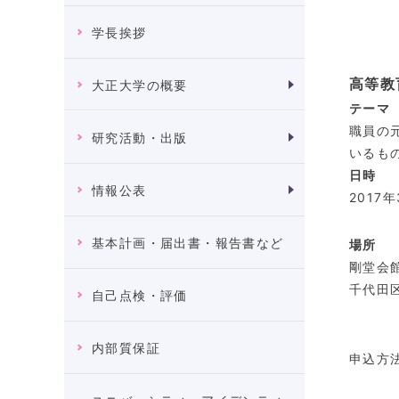
学長挨拶
高等教
大正大学の概要
テーマ
職員の
研究活動・出版
いるも
日時
情報公表
2017
基本計画・届出書・報告書など
場所
剛堂会
千代田区
自己点検・評価
内部質保証
申込方