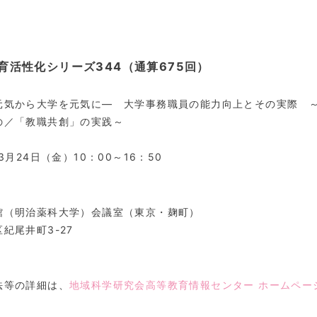
育活性化シリーズ344（通算675回）
元気から大学を元気に― 大学事務職員の能力向上とその実際 
の／「教職共創」の実践～
年3月24日（金）10：00～16：50
館（明治薬科大学）会議室（東京・麹町）
紀尾井町3-27
法等の詳細は、
地域科学研究会高等教育情報センター ホームペー