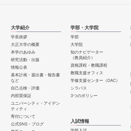
大学紹介
学部・大学院
学長挨拶
学部
大正大学の概要
大学院
本学のあゆみ
知のナビゲーター
（教員紹介）
研究活動・出版
資格課程・教職課程
情報公表
教職支援オフィス
基本計画・届出書・報告書
など
学修支援センター（DAC）
自己点検・評価
シラバス
内部質保証
3つのポリシー
ユニバーシティ・アイデン
ティティ
寄付について
入試情報
公式SNS・ブログ
学部入試