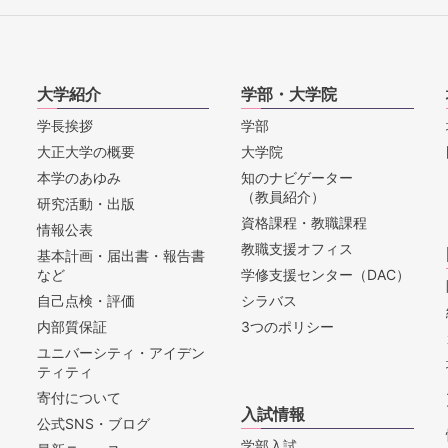
大学紹介
学部・大学院
学長挨拶
学部
大正大学の概要
大学院
本学のあゆみ
知のナビゲーター
（教員紹介）
研究活動・出版
資格課程・教職課程
情報公表
教職支援オフィス
基本計画・届出書・報告書
など
学修支援センター（DAC）
自己点検・評価
シラバス
内部質保証
3つのポリシー
ユニバーシティ・アイデン
ティティ
寄付について
入試情報
公式SNS・ブログ
学部入試