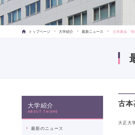
トップページ
大学紹介
最新ニュース
古本募金「智
古本
大学紹介
ABOUT TAISHO
大正大
最新のニュース