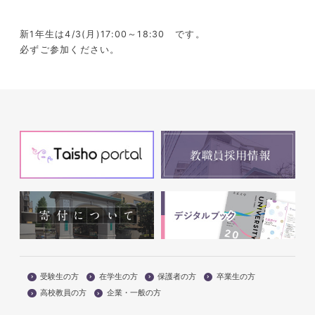
新
1
年生は
4/3(
月
)17:00
～
18:30
です。
必ずご参加ください。
受験生の方
在学生の方
保護者の方
卒業生の方
高校教員の方
企業・一般の方