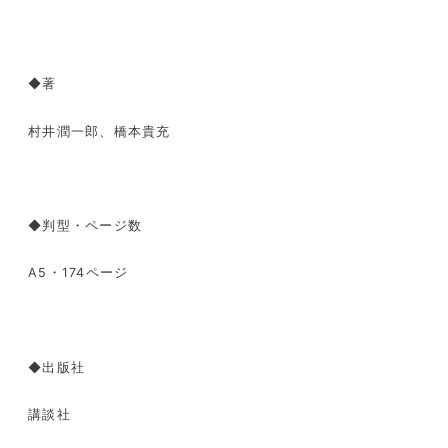
◆著
村井潤一郎、橋本貴充
◆判型・ページ数
A5・
174
ページ
◆出版社
講談社