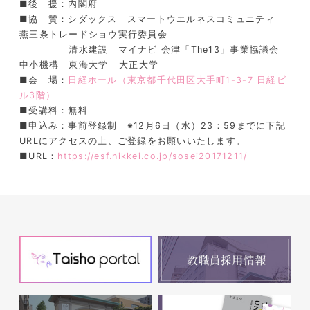
■後 援：内閣府
■協 賛
：
シダックス スマートウエルネスコミュニティ
燕三条トレードショウ実行委員会
清水建設 マイナビ 会津「
The13
」事業協議会
中小機構 東海大学
大正大学
■会 場：
日経ホール（東京都千代田区大手町
1-3-7
日経ビ
ル
3
階）
■受講料：無料
■申込み：事前登録制 ※12月6日（水）23：59までに下記
URLにアクセスの上、ご登録をお願いいたします。
■URL：
https://esf.nikkei.co.jp/sosei20171211/