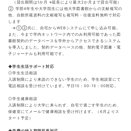
（貸出期間は1か月 ※延長により最大2か月まで貸出可能）
② 学部4年生や大学院生には他大学図書館からの文献複写の
他、自館所蔵資料の文献複写も複写料・往復送料無料で対応
します
⇒①②共に、自宅からWEBシステムにて申し込み可能。
また、今まで学内ネットワーク内でのみ利用可能であった図
書館契約のデータベースを学外からアクセスできるシステム
を導入しました。契約データベースの他、契約電子図書・電
子ジャーナルも利用可能です。
◆学生生活サポート対応
◎学生生活相談
入講制限により来談のできない学生のため、学生相談室にて
電話相談を受け付けています。平日10：00-15：00対応。
◎学生健康相談
入講制限により大学に来られず、自宅で過ごす学生のため、
保健室にてメールで健康相談を受け付けます。（6月よりス
タート予定）
◆学費の納入期限延長対応