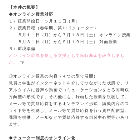
【本件の概要】
◆オンライン授業対応
１）授業開始日：５月１１日（月）
２）授業日程（春学期、第1・2クォーター）
５月１１日（月）から７月１８日（土） オンライン授業
８月３１日（月）から９月１９日（土） 対面授業
３）環境準備
オンライン環境を整える支援として臨時基金を設立しまし
た。
◎オンライン授業の内容（４つの型で展開）
教員と学生がインターネットを介してつながった状態で、リ
アルタイムに音声や動画でコミュニケーションをとる同時双
方向型の形式です。その他にも、録画した授業を視聴して、
メール等で質疑応答をするオンデマンド形式、講義内容のス
ライド等を視聴し、メール等で質疑応答を行う資料配信型、
課題を提供しメールなどで質疑応答する自習中心型等があり
ます。
◆チューター制度のオンライン化