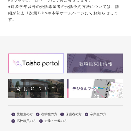
Po
や本学ホームページにてお知らせします。
※対象学年以外の受診希望者の受診予約方法については、詳
細が決まり次第
T-Po
や本学ホームページにてお知らせしま
す。
受験生の方
在学生の方
保護者の方
卒業生の方
高校教員の方
企業・一般の方