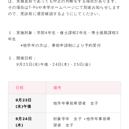
は、実施直前であっても中止の判断をする場合があります。
その場合は
T-Po
や本学ホームページにて別途お知らせします
ので、受診前に適宜確認するようにしてください。
１．実施対象：学部
4
年生・修士課程
2
年生・博士後期課程
3
年生
※他学年の方は、事前申請制により予約受付
２．開催日程：
9
月
23
日
(
水
)
午後・
24
日
(
木
)
・
25
日
(
金
)
日程
備考
9月23日
他学年事前希望者 女子
(水)午後
9月24日
対象学年 女子 +他学年事前希
(木)
望者 女子