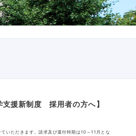
学支援新制度 採用者の方へ】
せていただきます。請求及び還付時期は
10
～
11
月とな