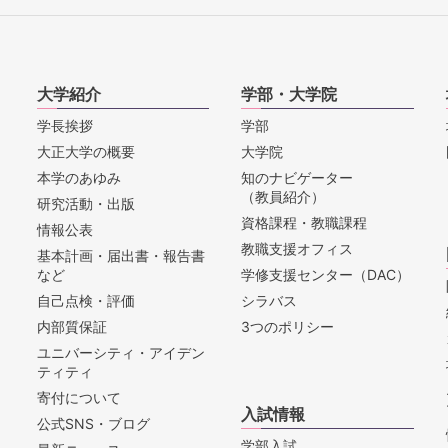
大学紹介
学部・大学院
学長挨拶
学部
大正大学の概要
大学院
本学のあゆみ
知のナビゲーター
（教員紹介）
研究活動・出版
資格課程・教職課程
情報公表
教職支援オフィス
基本計画・届出書・報告書
など
学修支援センター（DAC）
自己点検・評価
シラバス
内部質保証
3つのポリシー
ユニバーシティ・アイデン
ティティ
寄付について
入試情報
公式SNS・ブログ
学部入試