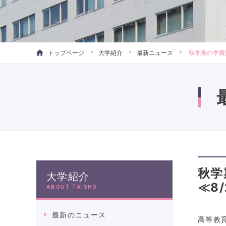
トップページ
大学紹介
最新ニュース
秋学期の学費
秋学
大学紹介
≪8
ABOUT TAISHO
最新のニュース
高等教