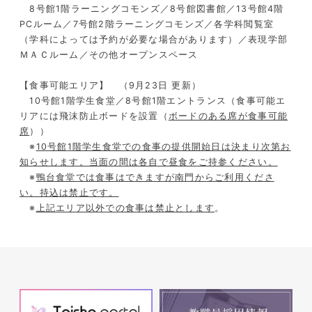
8
号館
1
階ラーニングコモンズ／
8
号館図書館／
13
号館
4
階
PC
ルーム／7号館
2
階ラーニングコモンズ／各学科閲覧室
（学科によっては予約が必要な場合があります）／表現学部
ＭＡＣルーム／その他オープンスペース
【食事可能エリア】 （9月23日 更新）
1
0
号館
1
階学生食堂／
8
号館
1
階エントランス（食事可能エ
リアには飛沫防止ボードを設置（
ボードのある席が食事可能
席
））
※
10
号館
1
階学生食堂での食事の提供開始日は決まり次第お
知らせします。当面の間は各自で昼食をご持参ください。
※
鴨台食堂では食事はできますが南門からご利用くださ
い。持込は禁止です。
※
上記エリア以外での食事は禁止とします
。