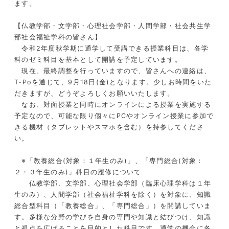
ます。
【仏教学部・文学部・心理社会学部・人間学部・社会共生学
部社会福祉学科の皆さん】
令和
2
年度秋学期に通学して受講できる授業科目は、各学
科のゼミ科目を基本として開講を予定しています。
現在、最終調整を行っていますので、皆さんへの連絡は、
T-Po
を通じて、
9
月
18
日
(
金
)
となります。少しお時間をいた
だきますが、どうぞよろしくお願いいたします。
なお、対面授業と同時にオンラインによる授業を実施する
予定なので、可能な限り個々に
PC
やオンライン授業に参加で
きる機材（タブレットやスマホを含む）を持参してくださ
い。
※「教養総合(対象：１年生のみ
)
」、「専門総合(対象：
２・３年生のみ
)
」科目の履修について
仏教学部、文学部、心理社会学部（臨床心理学科は１年
生のみ）、人間学部（社会福祉学科を除く）を対象に、知識
総合型科目（「教養総合」、「専門総合」）を開講していま
す。多様な分野の学びを自身の専門や知識と結びつけ、知識
と視点を広げることを目的とした科目です。通学の機会に各