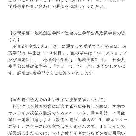
学科指定科目と合わせて履修を検討してください。
【表現学部・地域創生学部・社会共生学部公共政策学科の皆
さん】
令和
2
年度第
3
クォーターに通学して受講できる科目は、表
現学部は1年生は「
PBL
科目」、他の学年は「ワークショップ
及び指定科目」、地域創生学部は「地域実習科目」、社会共
生学部公共政策学科は「フィールドワークⅠ」を予定していま
す。詳細は､各学部からご連絡をいたします。
【通学時の学内でのオンライン授業受講について】
指定された対面授業に出席するため登校した際は、学内で
オンライン授業を受講できるスペースを、新８号館、７号館
等に一定数用意します（設備：電源、学内
Wi-fi
、着席スペー
ス等）。スペースは個室ではありませんので、オンライン授
業受講にあたっては、マイク付きイヤホンなどを各自用意い