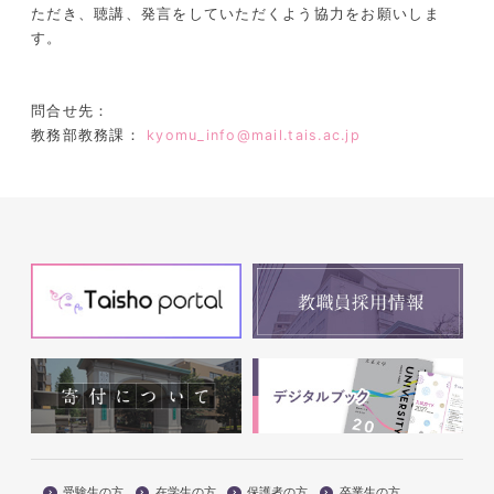
ただき、聴講、発言をしていただくよう協力をお願いしま
す。
問合せ先：
教務部教務課：
kyomu_info@mail.tais.ac.jp
受験生の方
在学生の方
保護者の方
卒業生の方