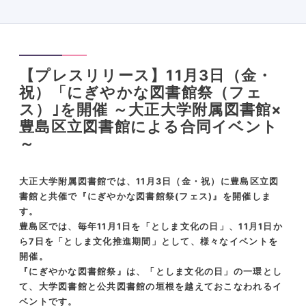
【プレスリリース】11月3日（金・
祝）「にぎやかな図書館祭（フェ
ス）｣を開催 ～大正大学附属図書館×
豊島区立図書館による合同イベント
～
大正大学附属図書館では、
11
月
3
日（金・祝）に豊島区立図
書館と共催で『にぎやかな図書館
祭
(フェス)
』を開催しま
す。
豊島区では、毎年
11
月
1
日を「としま文化の日」、
11
月
1
日か
ら
7
日を「としま文化推進期間」として、様々なイベントを
開催。
『にぎやかな図書館祭』は、「としま文化の日」の一環とし
て、大学図書館と公共図書館の垣根を越えておこなわれるイ
ベントです。