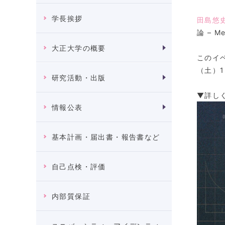
学長挨拶
田島悠
論 – M
大正大学の概要
このイ
（土）
研究活動・出版
▼詳し
情報公表
基本計画・届出書・報告書など
自己点検・評価
内部質保証