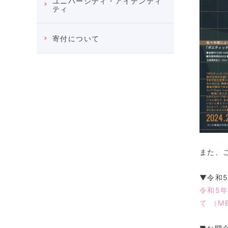
ユニバーシティ・アイデンティ
ティ
寄付について
また、
▼令和
令和5
て （M