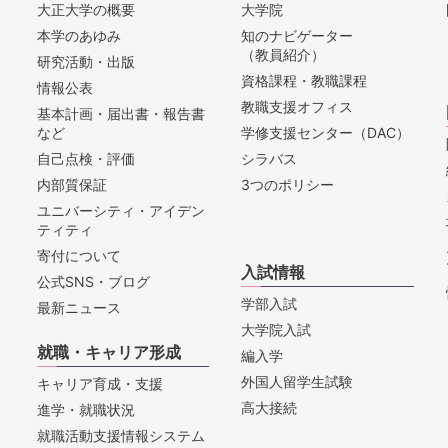
大正大学の概要
大学院
本学のあゆみ
知のナビゲーター
（教員紹介）
研究活動・出版
資格課程・教職課程
情報公表
教職支援オフィス
基本計画・届出書・報告書
など
学修支援センター（DAC）
自己点検・評価
シラバス
内部質保証
3つのポリシー
ユニバーシティ・アイデン
ティティ
寄付について
入試情報
公式SNS・ブログ
学部入試
最新ニュース
大学院入試
就職・キャリア形成
編入学
外国人留学生試験
キャリア育成・支援
高大接続
進学・就職状況
就職活動支援情報システム