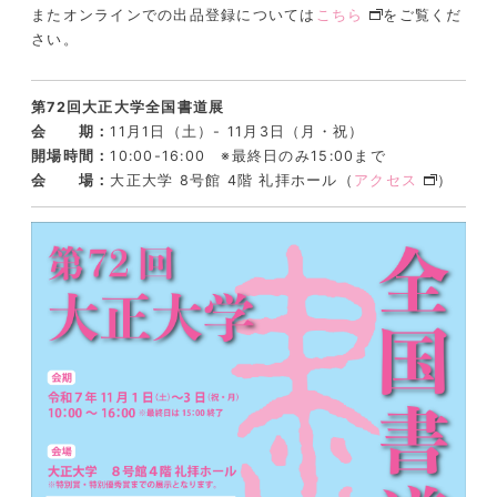
またオンラインでの出品登録については
こちら
をご覧くだ
さい。
第72回大正大学全国書道展
会 期：
11⽉1⽇（土）- 11⽉3⽇（月・祝）
開場時間：
10:00-16:00 ※最終日のみ15:00まで
会 場：
大正大学 8号館 4階 礼拝ホール（
アクセス
）