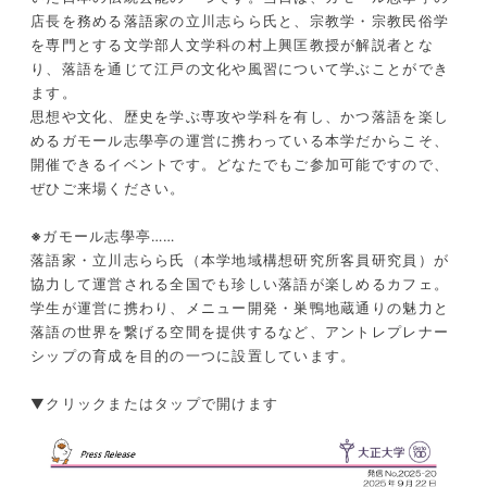
店長を務める落語家の立川志らら氏と、宗教学・宗教民俗学
を専門とする文学部人文学科の村上興匡教授が解説者とな
り、落語を通じて江戸の文化や風習について学ぶことができ
ます。
思想や文化、歴史を学ぶ専攻や学科を有し、かつ落語を楽し
めるガモール志學亭の運営に携わっている本学だからこそ、
開催できるイベントです。どなたでもご参加可能ですので、
ぜひご来場ください。
※
ガモール志學亭……
落語家・立川志らら氏（本学地域構想研究所客員研究員）が
協力して運営される全国でも珍しい落語が楽しめるカフェ。
学生が運営に携わり、メニュー開発・巣鴨地蔵通りの魅力と
落語の世界を繋げる空間を提供するなど、アントレプレナー
シップの育成を目的の一つに設置しています。
▼クリックまたはタップで開けます