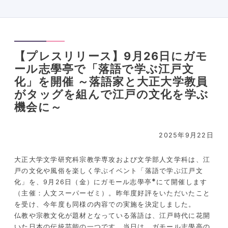
【プレスリリース】9月26日にガモ
ール志學亭で「落語で学ぶ江戸文
化」を開催 ～落語家と大正大学教員
がタッグを組んで江戸の文化を学ぶ
機会に～
2025年9月22日
大正大学文学研究科宗教学専攻および文学部人文学科は、江
戸の文化や風俗を楽しく学ぶイベント「落語で学ぶ江戸文
※
化」を、9月26日（金）にガモール志學亭
にて開催します
（主催：人文スーパーゼミ）。昨年度好評をいただいたこと
を受け、今年度も同様の内容での実施を決定しました。
仏教や宗教文化が題材となっている落語は、江戸時代に花開
いた日本の伝統芸能の一つです。当日は、ガモール志學亭の