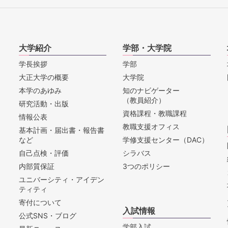
大学紹介
学部・大学院
学長挨拶
学部
大正大学の概要
大学院
本学のあゆみ
知のナビゲーター
（教員紹介）
研究活動・出版
資格課程・教職課程
情報公表
教職支援オフィス
基本計画・届出書・報告書
など
学修支援センター（DAC）
自己点検・評価
シラバス
内部質保証
3つのポリシー
ユニバーシティ・アイデン
ティティ
寄付について
入試情報
公式SNS・ブログ
学部入試