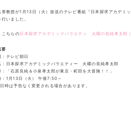
名誉教授が1月13日（火）放送のテレビ番組『日本探求アカデミ
を行いました。
、こちらの
日本探求アカデミックバラエティ 火曜の良純孝太郎
概要
局：テレビ朝日
名：日本探求アカデミックバラエティー 火曜の良純孝太郎
容：「石原良純＆小泉孝太郎が東京・町田を大冒険！！」
：1月13日（火） 午後7:50～
送日時は予告なく変更される場合があります。