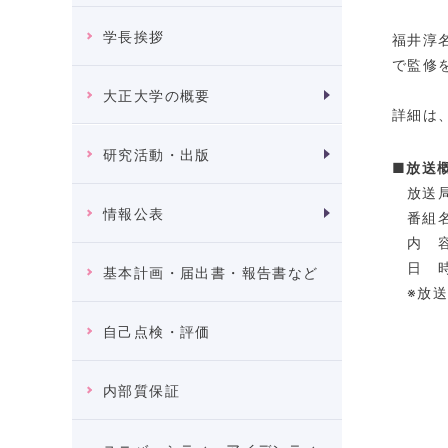
学長挨拶
福井淳
で監修
大正大学の概要
詳細は
研究活動・出版
■放送
放送
情報公表
番組
内 
日 時
基本計画・届出書・報告書など
※
放
自己点検・評価
内部質保証