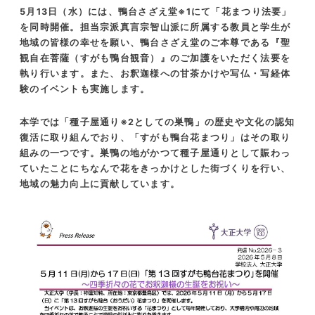
5
月
13
日（水）には、鴨台さざえ堂※
1
にて「花まつり法要」
を同時開催。担当宗派真言宗智山派に所属する教員と学生が
地域の皆様の幸せを願い、鴨台さざえ堂のご本尊である『聖
観自在菩薩（すがも鴨台観音）』のご加護をいただく法要を
執り行います。また、お釈迦様への甘茶かけや写仏・写経体
験の
イベントも実施します。
本学では「種子屋通り※2としての巣鴨」の歴史や文化の認知
復活に取り組んでおり、「すがも鴨台花まつり」はその取り
組みの一つです。巣鴨の地がかつて種子屋通りとして賑わっ
ていたことにちなんで花をきっかけとした街づくりを行い、
地域の魅力向上に貢献しています。