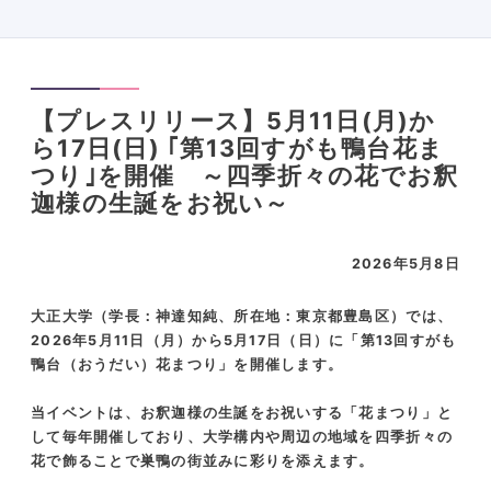
【プレスリリース】5月11日(月)か
ら17日(日) ｢第13回すがも鴨台花ま
つり｣を開催 ～四季折々の花でお釈
迦様の生誕をお祝い～
2026年5月8日
大正大学（学長：神達知純、所在地：東京都豊島区）では、
2026
年
5
月
11
日（月）から
5
月
17
日（日）に「第
13
回すがも
鴨台（おうだい）花まつり」を開催します。
当イベントは、お釈迦様の生誕をお祝いする「花まつり」と
して毎年開催しており、大学構内や周辺の地域を四季折々の
花で飾ることで巣鴨の街並みに彩りを添えます。