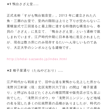
※
1
鴨台さざえ堂……
正式名称「すがも鴨台観音堂」。
2013
年に建立された八
角・三層のお堂で、堂内の階段は上りと下りが交わらない二
重螺旋式で三回巡ると最上階に達する特徴的な構造から、巻
貝の「さざえ」に見立て、「鴨台さざえ堂」という通称で親
しまれています。江戸時代中期に日本各地に造立されました
が、現在は数カ所にのみ現存するたいへん珍しいものであ
り、大正大学のシンボルとなる建物です。
http://ohdai-sazaedo.jp/index.html
※
2
種子屋通り（たねやどおり）……
江戸時代から戦前まで、旧中山道を巣鴨から北上した所から
滝野川三軒家（現：北区滝野川六丁目）の間は「種子屋通
り」と呼ばれるほどたくさんの種苗問屋や販売店が立ち並ぶ
街でした。「滝野川ゴボウ」や「滝野川ニンジン」など地域
の名を冠した多くの伝統野菜の品種がありましたが、時代の
移り変わりの中で種苗店は減少し、種子屋通りとしての歴史