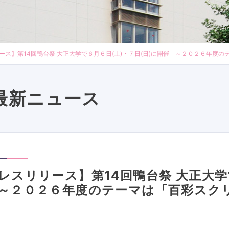
ース】第14回鴨台祭 大正大学で６月６日(土)・７日(日)に開催 ～２０２６年度
最新ニュース
レスリリース】第14回鴨台祭 大正大学
～２０２６年度のテーマは「百彩スク