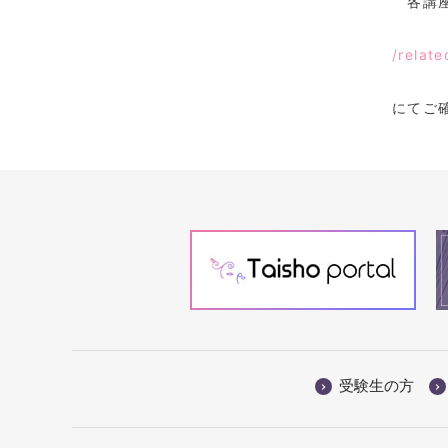
各講座
/relat
にてご
受験生の方