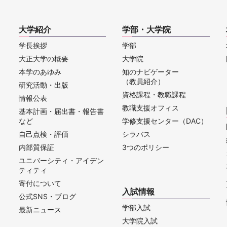
大学紹介
学部・大学院
学長挨拶
学部
大正大学の概要
大学院
本学のあゆみ
知のナビゲーター
（教員紹介）
研究活動・出版
資格課程・教職課程
情報公表
教職支援オフィス
基本計画・届出書・報告書
など
学修支援センター（DAC）
自己点検・評価
シラバス
内部質保証
3つのポリシー
ユニバーシティ・アイデン
ティティ
寄付について
入試情報
公式SNS・ブログ
学部入試
最新ニュース
大学院入試