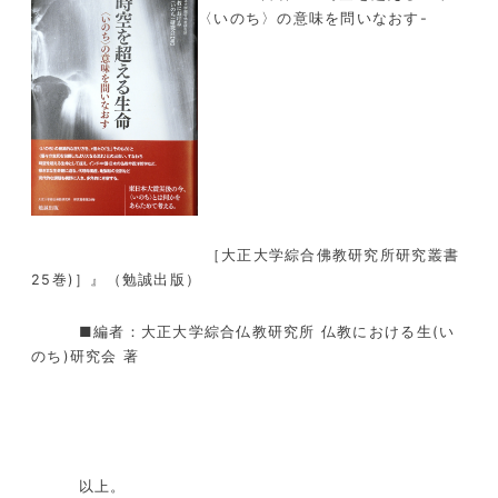
〈いのち〉の意味を問いなおす-
［大正大学綜合佛教研究所研究叢書
25巻)］』（勉誠出版）
■編者：大正大学綜合仏教研究所 仏教における生(い
のち)研究会 著
以上。