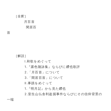
［全釈］
月百首
閑居百
［解説］
Ⅰ.和歌をめぐって
1.『露色随詠集』ならびに鑁也歌評
2.「月百首」について
3.「閑居百首」について
Ⅱ.事蹟をめぐって
1.『明月記』から見た鑁也
2.室生山仏舎利盗掘事件ならびにその信仰背景の
一端