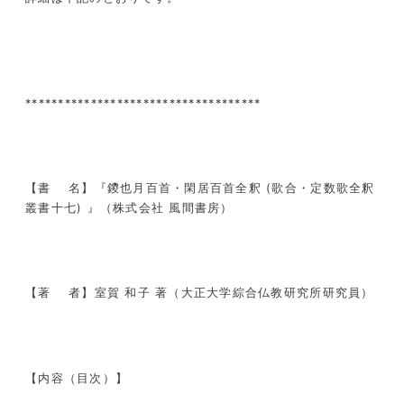
************************************
【書 名】『鑁也月百首・閑居百首全釈 (歌合・定数歌全釈
叢書十七) 』（株式会社 風間書房）
【著 者】室賀 和子 著（大正大学綜合仏教研究所研究員）
【内容（目次）】