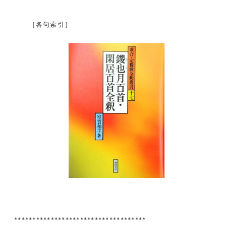
［各句索引］
************************************