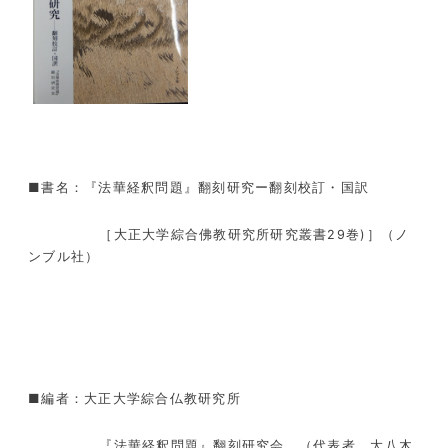
■書名：『法華経釈問題』翻刻研究ー翻刻校訂・国訳
［大正大学綜合佛教研究所研究叢書29巻)］（ノ
ンブル社）
■編者：大正大学綜合仏教研究所
『法華経釈問題』翻刻研究会 （代表者 大八木