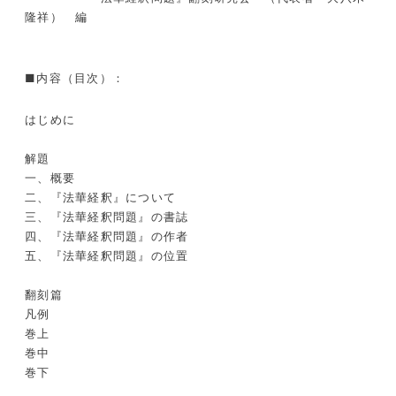
隆祥） 編
■内容（目次）：
はじめに
解題
一、概要
二、『法華経釈』について
三、『法華経釈問題』の書誌
四、『法華経釈問題』の作者
五、『法華経釈問題』の位置
翻刻篇
凡例
巻上
巻中
巻下