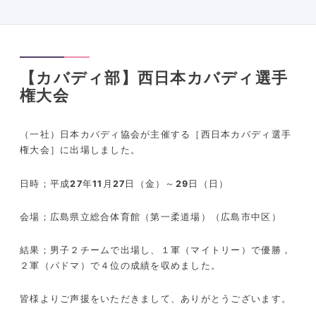
【カバディ部】西日本カバディ選手
権大会
（一社）日本カバディ協会が主催する［西日本カバディ選手
権大会］に出場しました。
日時；平成
27
年
11
月
27
日（金）～
29
日（日）
会場；広島県立総合体育館（第一柔道場）（広島市中区）
結果；男子２チームで出場し、１軍（マイトリー）で優勝，
２軍（パドマ）で４位の成績を収めました。
皆様よりご声援をいただきまして、ありがとうございます。