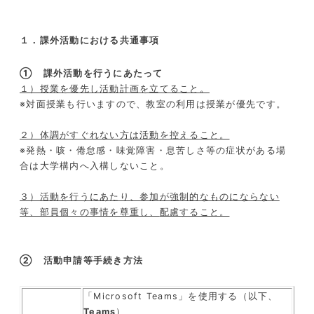
１．課外活動における共通事項
① 課外活動を行うにあたって
１）授業を優先し活動計画を立てること。
※対面授業も行いますので、教室の利用は授業が優先です。
２）体調がすぐれない方は活動を控えること。
※発熱・咳・倦怠感・味覚障害・息苦しさ等の症状がある場
合は大学構内へ入構しないこと。
３）活動を行うにあたり、参加が強制的なものにならない
等、部員個々の事情を尊重し、
配慮すること。
② 活動申請等手続き方法
「Microsoft Teams」を使用する（以下、
Teams
）