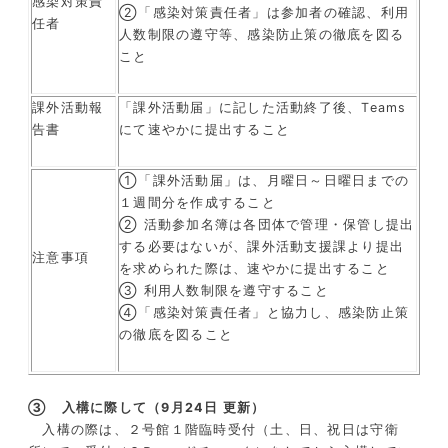
感染対策責
②「感染対策責任者」は参加者の確認、利用
任者
人数制限の遵守等、感染防止策の徹底を図る
こと
課外活動報
「課外活動届」に記した活動終了後、Teams
告書
にて速やかに提出すること
①「課外活動届」は、月曜日～日曜日までの
１週間分を作成すること
② 活動参加名簿は各団体で管理・保管し提出
する必要はないが、課外活動支援課より提出
注意事項
を求められた際は、速やかに提出すること
③ 利用人数制限を遵守すること
④「感染対策責任者」と協力し、感染防止策
の徹底を図ること
③ 入構に際して（9月24日 更新）
入構の際は、２号館１階臨時受付（土、日、祝日は守衛