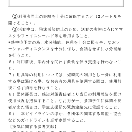
②利用者同士の距離を十分に確保すること（
2
メートルを
開けること）。
③活動中は、飛沫感染防止のため、活動の実態に応じてマ
スクやフェイスシールド等を着用すること。
※熱中症予防の為、水分補給、休憩を十分に摂る事。なおソ
ーシャルディスタンスを十分に保ち、会話をせずに水分補給
を行うこと。
６）利用前後、学内外を問わず飲食を伴う交流は行わないこ
と。
７）用具等の利用については、短時間の利用とし一斉に利用
する事は避ける事。なお共有の用具を使用する際は、使用前
後に必ず消毒を行なうこと。
８）団体部長は、感染対策責任者より当日の利用報告を受け
使用状況を把握すること。なお万が一、参加学生に体調不良
者が出た場合は、学生支援部の緊急連絡先に電話すること。
９） 本ガイドラインのほか、各団体の関連する連盟・協会
などのガイドラインも必ず参照すること。
【換気に関する参考文献】