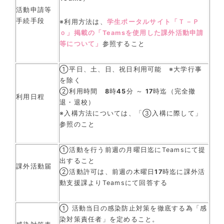
活動申請等
手続手段
※利用方法は、
学生ポータルサイト「Ｔ－Ｐ
ｏ」掲載の「Teamsを使用した課外活動申請
等について」
参照すること
①平日、土、日、祝日利用可能 ※大学行事
を除く
②利用時間
8
時
45
分 ～
17
時迄（完全撤
利用日程
退・退校）
※入構方法については、「③入構に際して」
参照のこと
①活動を行う前週の月曜日迄にTeamsにて提
出すること
課外活動届
②活動許可は、前週の木曜日
17
時迄に課外活
動支援課よりTeamsにて回答する
① 活動当日の感染防止対策を徹底する為「感
染対策責任者」を定めること。