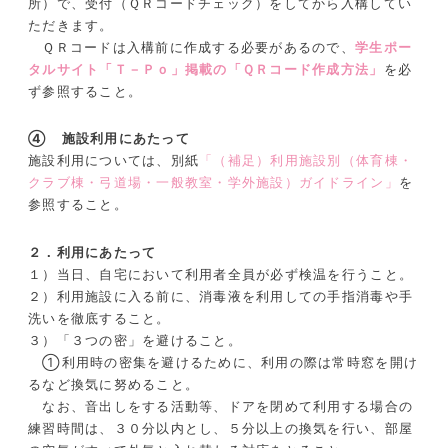
所）で、受付（ＱＲコードチェック）をしてから入構してい
ただきます。
ＱＲコードは入構前に作成する必要があるので、
学生ポー
タルサイト「Ｔ－Ｐｏ」掲載の
「ＱＲコード作成方法」
を必
ず参照すること。
④ 施設利用にあたって
施設利用については、別紙
「（補足）利用施設別（体育棟・
クラブ棟・弓道場・一般教室・学外施設）ガイドライン」
を
参照すること。
２．利用にあたって
１）当日、自宅において利用者全員が必ず検温を行うこと。
２）利用施設に入る前に、消毒液を利用しての手指消毒や手
洗いを徹底すること。
３）「３つの密」を避けること。
①利用時の密集を避けるために、利用の際は常時窓を開け
るなど換気に努めること。
なお、音出しをする活動等、ドアを閉めて利用する場合の
練習時間は、３０分以内とし、５分以上の換気を行い、部屋