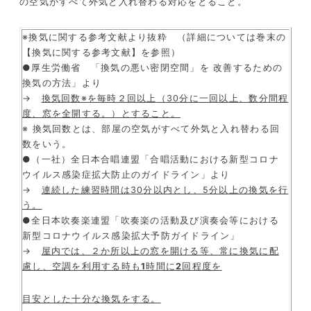
の空気がすべて外気と入れ替わる対応をとること。
※換気に関する参考文献より抜粋 （詳細については巻末の
【換気に関する参考文献】を参照）
●厚生労働省 「換気の悪い密閉空間」を 改善するための
換気の方法」より
→
換気回数※を毎時２回以上
（
30
分に一回以上、数分間程
度、窓を全開
する。）とすること。
※ 換気回数とは、部屋の空気がすべて外気と入れ替わる回
数をいう。
●（一社）全日本合唱連盟「合唱活動における新型コロナ
ウイルス感染症拡大防止のガイドライン」より
→
連続した練習時間は
30
分以内とし、
5
分以上の換気を行
う。
●全日本吹奏楽連盟「吹奏楽の活動及び演奏会等における
新型コロナウイルス感染拡大予防ガイドライン」
→
屋内では、２か所以上の窓を開ける等、常に換気に配
慮し、空調を利用する時も
1
時間に
2
回程度を
目安とした十分な換気をする。