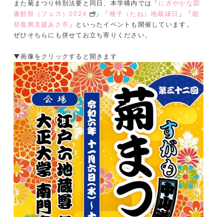
また菊まつり特別法要と同日、本学構内では「
にぎやかな図
書館祭（フェス）2024
」「
種子（たね）地蔵縁日
」「
能
登復興支援あさ市
」といったイベントも開催しています。
ぜひそちらにも併せてお立ち寄りください。
▼画像をクリックすると開きます