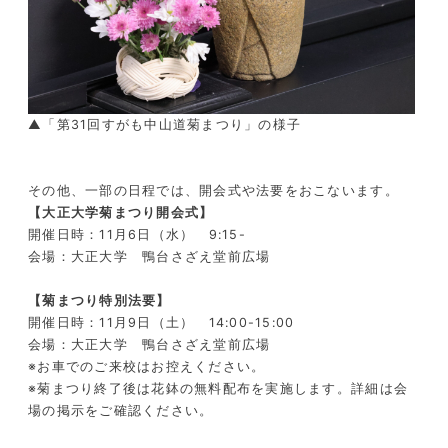
▲「第31回すがも中山道菊まつり」の様子
その他、一部の日程では、開会式や法要をおこないます。
【大正大学菊まつり開会式】
開催日時：11月6日（水） 9:15-
会場：大正大学 鴨台さざえ堂前広場
【菊まつり特別法要】
開催日時：
11
月9日（土）
14:
00-
15:
0
0
会場：大正大学 鴨台さざえ堂前広場
※お車でのご来校はお控えください。
※菊まつり終了後は花鉢の無料配布を実施します。詳細は会
場の掲示をご確認ください。