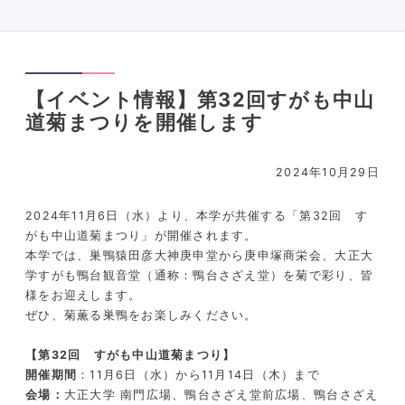
【イベント情報】第32回すがも中山
道菊まつりを開催します
2024年10月29日
2024年11月6日（水）より、本学が共催する「第32回 す
がも中山道菊まつり」が開催されます。
本学では、巣鴨猿田彦大神庚申堂から庚申塚商栄会、大正大
学すがも鴨台観音堂（通称：鴨台さざえ堂）を菊で彩り、皆
様をお迎えします。
ぜひ、菊薫る巣鴨をお楽しみください。
【第32回 すがも中山道菊まつり】
開催期間
：
11
月
6
日（水）から
11
月
14
日（木）まで
会場
：
大正大学 南門広場、鴨台さざえ堂前広場、鴨台さざえ