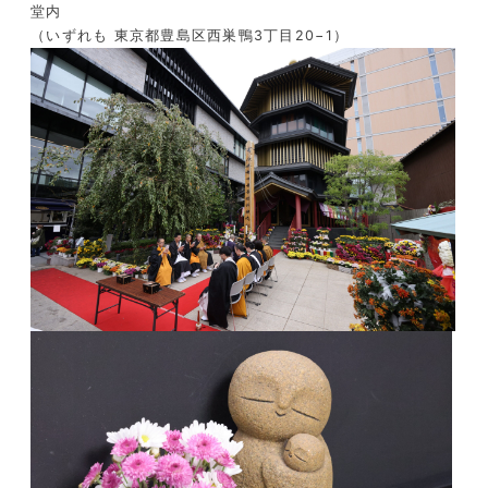
堂内
（いずれも 東京都豊島区西巣鴨
3
丁目
20
−
1
）