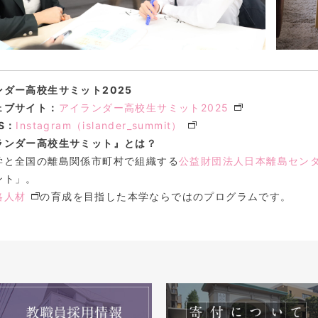
ンダー高校生サミット2025
ェブサイト：
アイランダー高校生サミット2025
S：
Instagram（islander_summit）
ランダー高校生サミット』とは？
学と全国の離島関係市町村で組織する
公益財団法人日本離島セン
ント」。
略人材
の育成を目指した本学ならではのプログラムです。