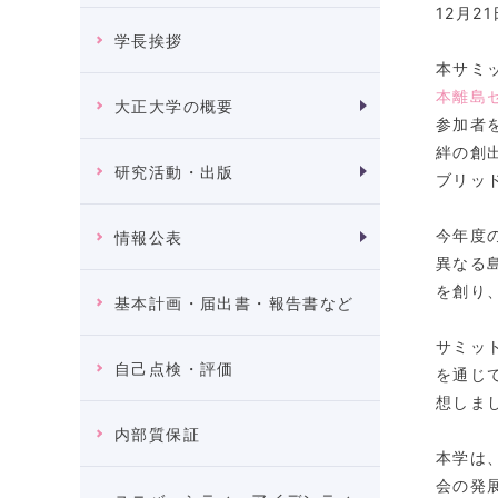
12月2
学長挨拶
本サミ
本離島
大正大学の概要
参加者
絆の創
研究活動・出版
ブリッ
今年度
情報公表
異なる
を創り
基本計画・届出書・報告書など
サミッ
自己点検・評価
を通じ
想しま
内部質保証
本学は
会の発