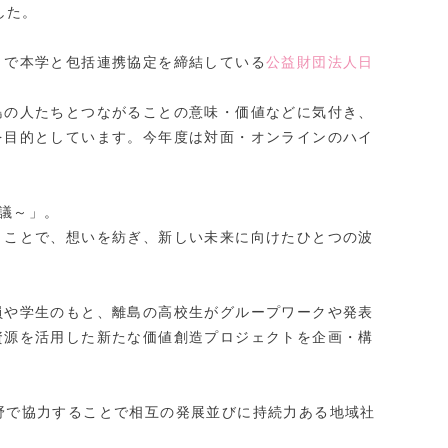
した。
トで本学と包括連携協定を締結している
公益財団法人日
島の人たちとつながることの意味・価値などに気付き、
を目的としています。今年度は対面・オンラインのハイ
会議～」。
うことで、想いを紡ぎ、新しい未来に向けたひとつの波
員や学生のもと、離島の高校生がグループワークや発表
資源を活用した新たな価値創造プロジェクトを企画・構
野で協力することで相互の発展並びに持続力ある地域社