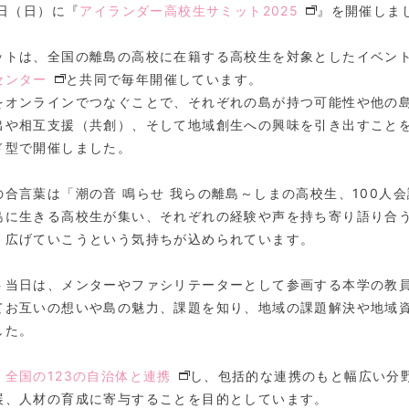
1日（日）に『
アイランダー高校生サミット2025
』を開催しま
ットは、全国の離島の高校に在籍する高校生を対象としたイベン
センター
と共同で毎年開催しています。
をオンラインでつなぐことで、それぞれの島が持つ可能性や他の
出や相互支援（共創）、そして地域創生への興味を引き出すこと
ド型で開催しました。
の合言葉は「潮の音 鳴らせ 我らの離島～しまの高校生、100人
島に生きる高校生が集い、それぞれの経験や声を持ち寄り語り合
、広げていこうという気持ちが込められています。
ト当日は、メンターやファシリテーターとして参画する本学の教
てお互いの想いや島の魅力、課題を知り、地域の課題解決や地域
した。
、
全国の123の自治体と連携
し、包括的な連携のもと幅広い分
展、人材の育成に寄与することを目的としています。