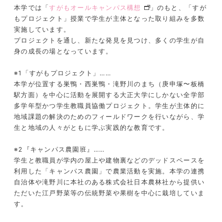
本学では「
すがもオールキャンパス構想
」のもと、「すが
もプロジェクト」授業で学生が主体となった取り組みを多数
実施しています。
プロジェクトを通し、新たな発見を見つけ、多くの学生が自
身の成長の場となっています。
※1「すがもプロジェクト」……
本学が位置する巣鴨・西巣鴨・滝野川のまち（庚申塚〜板橋
駅方面）を中心に活動を展開する大正大学にしかない全学部
多学年型かつ学生教職員協働プロジェクト。学生が主体的に
地域課題の解決のためのフィールドワークを行いながら、学
生と地域の人々がともに学ぶ実践的な教育です。
※2『キャンパス農園班』……
学生と教職員が学内の屋上や建物裏などのデッドスペースを
利用した「キャンパス農園」で農業活動を実施。本学の連携
自治体や滝野川に本社のある株式会社日本農林社から提供い
ただいた江戸野菜等の伝統野菜や果樹を中心に栽培していま
す。