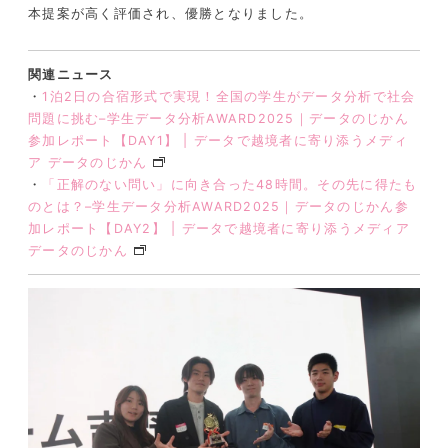
本提案が高く評価され、優勝となりました。
関連ニュース
・
1泊2日の合宿形式で実現！全国の学生がデータ分析で社会
問題に挑む–学生データ分析AWARD2025｜データのじかん
参加レポート【DAY1】 | データで越境者に寄り添うメディ
ア データのじかん
・
「正解のない問い」に向き合った48時間。その先に得たも
のとは？–学生データ分析AWARD2025｜データのじかん参
加レポート【DAY2】 | データで越境者に寄り添うメディア
データのじかん